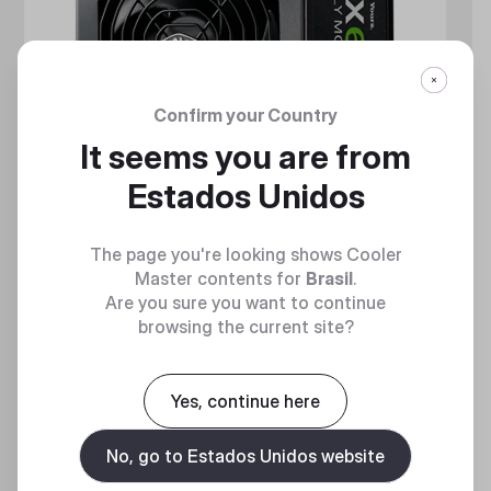
Confirm your Country
It seems you are from
Estados Unidos
The page you're looking shows Cooler
Master contents for
Brasil
.
Are you sure you want to continue
browsing the current site?
GX GOLD 650 FULL MODULAR
Full Modular 80 Plus Gold ATX Power Supply Unit
Yes, continue here
No, go to Estados Unidos website
Discover