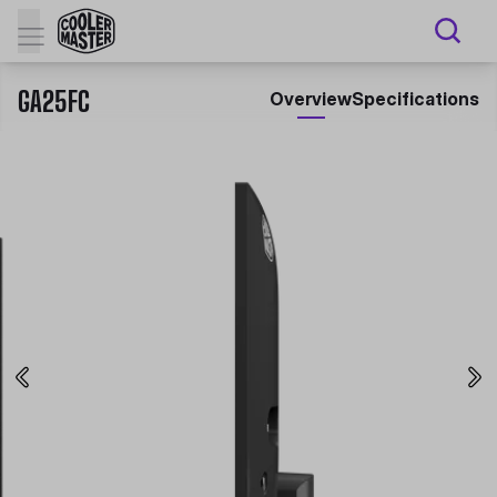
GA25FC
Overview
Specifications