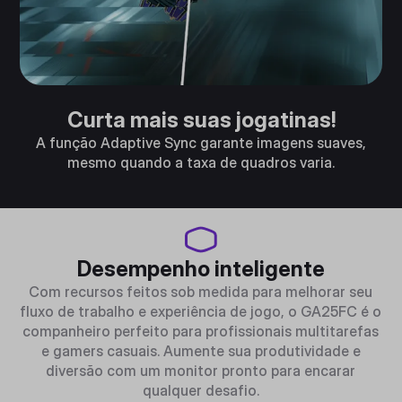
Curta mais suas jogatinas!
A função Adaptive Sync garante imagens suaves,
mesmo quando a taxa de quadros varia.
Desempenho inteligente
Com recursos feitos sob medida para melhorar seu
fluxo de trabalho e experiência de jogo, o GA25FC é o
companheiro perfeito para profissionais multitarefas
e gamers casuais. Aumente sua produtividade e
diversão com um monitor pronto para encarar
qualquer desafio.