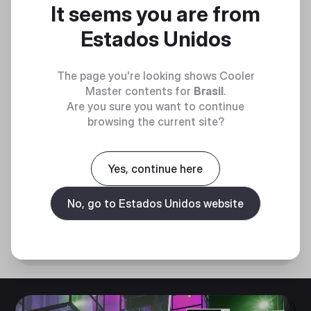
It seems you are from
Estados Unidos
The page you're looking shows Cooler
Master contents for
Brasil
.
Are you sure you want to continue
browsing the current site?
Precisão instantânea
Fique sempre à frente com nosso tempo de
Yes, continue here
resposta rápido, garantindo que você não
precise se preocupar com o borrão de
movimento a cada passo que der.
No, go to Estados Unidos website