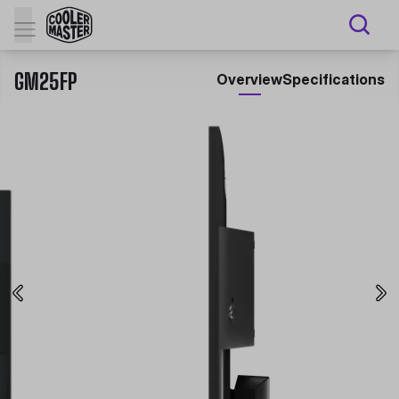
GM25FP
Overview
Specifications