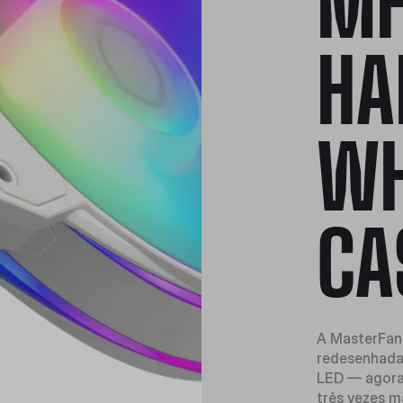
MF
HA
WH
CA
A MasterFan
redesenhada 
LED — agora 
três vezes m