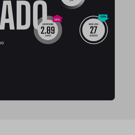
ADO
ho