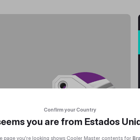
RA
Confirm your Country
 seems you are from
Estados Uni
e page you're looking shows Cooler Master contents for
Bra