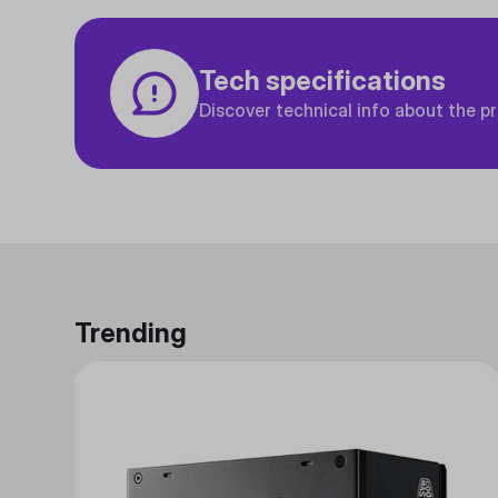
Tech specifications
Discover technical info about the p
Trending