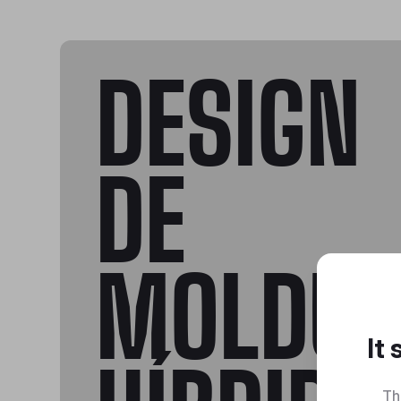
DESIGN
DE
MOLDU
It
Th