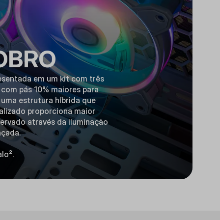
OBRO
esentada em um kit com três
 com pás 10% maiores para
 uma estrutura híbrida que
ualizado proporciona maior
ervado através da iluminação
nçada.
lo².