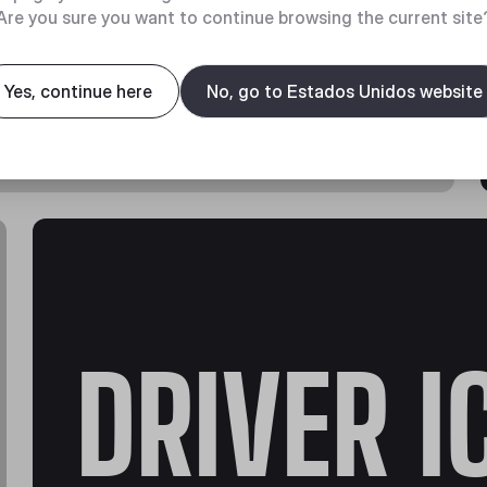
Are you sure you want to continue browsing the current site
Yes, continue here
No, go to Estados Unidos website
e
s pás ou
DRIVER I