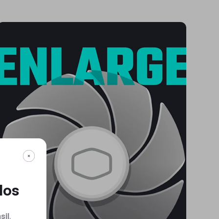
dos
sil
.