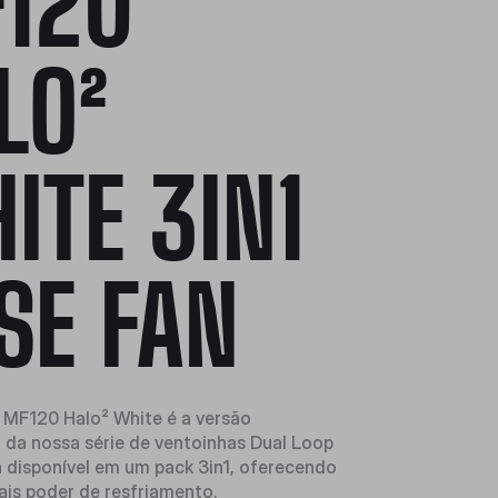
120
LO²
ITE 3IN1
SE FAN
 MF120 Halo² White é a versão
da nossa série de ventoinhas Dual Loop
disponível em um pack 3in1, oferecendo
ais poder de resfriamento.