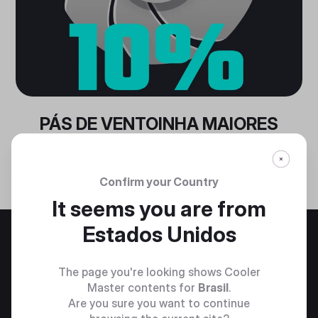
PÁS DE VENTOINHA MAIORES
As pás da ventoinha Air Balance, com tamanho
aumentado em 10%, fornecem um fluxo de ar e
desempenho de resfriamento mais fortes.
Confirm your Country
It seems you are from
Estados Unidos
The page you're looking shows Cooler
Master contents for
Brasil
.
Are you sure you want to continue