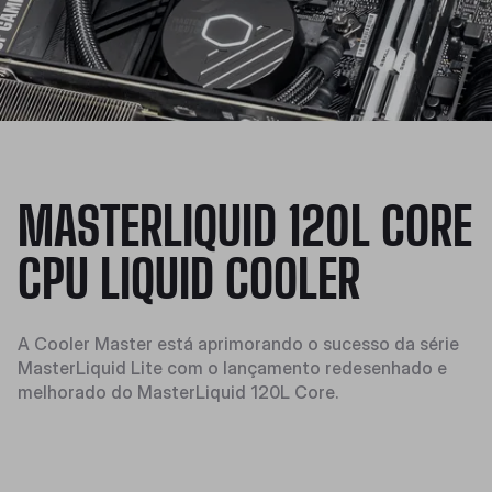
MASTERLIQUID 120L CORE
CPU LIQUID COOLER
A Cooler Master está aprimorando o sucesso da série
MasterLiquid Lite com o lançamento redesenhado e
melhorado do MasterLiquid 120L Core.