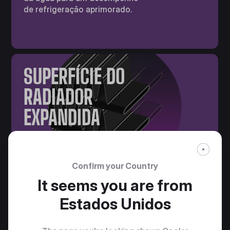
de refrigeração aprimorado.
SUPERFÍCIE DO
RADIADOR
EXPANDIDA
A superfície expandida das
aletas do radiador acelera a
dissipação de calor para um
Confirm your Country
resfriamento superior.
It seems you are from
Estados Unidos