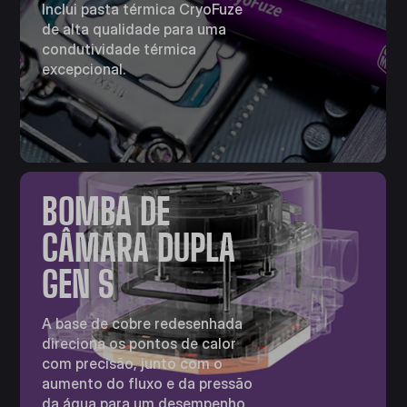
Inclui pasta térmica CryoFuze
de alta qualidade para uma
condutividade térmica
excepcional.
BOMBA DE
CÂMARA DUPLA
GEN S
A base de cobre redesenhada
direciona os pontos de calor
com precisão, junto com o
aumento do fluxo e da pressão
da água para um desempenho