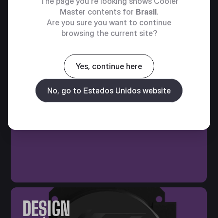
The page you're looking shows Cooler
Master contents for
Brasil
.
Are you sure you want to continue
VENTOINHA DE
browsing the current site?
120MM
Yes, continue here
Uma ventoinha de 120mm
aprimorada oferece
No, go to Estados Unidos website
desempenho ideal para o
radiador.
DESIGN