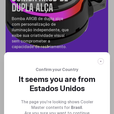
DUPLA ALÇA
Bomba ARGB de dupla alça
com personalização de
iluminação independente, que
exibe sua criatividade visual
sem comprometer a
capacidade de resfriamento.
Confirm your Country
It seems you are from
Estados Unidos
TROCA DE CALOR
DEFINITIVA
The page you're looking shows Cooler
Master contents for
Brasil
.
Motor de alta velocidade
Are you sure you want to continue