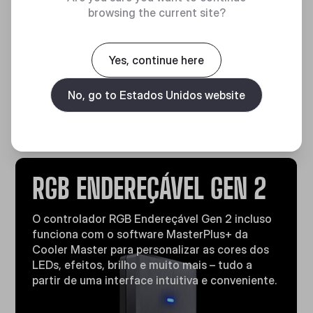
utilizando um impulsor com
browsing the current site?
rolamento cerâmico força o
fluxo de água equilibrado para
dentro e para fora do radiador,
Yes, continue here
garantindo eficiência máxima
na troca de calor.
No, go to Estados Unidos website
RGB ENDEREÇÁVEL GEN 2
O controlador RGB Endereçável Gen 2 incluso
funciona com o software MasterPlus+ da
Cooler Master para personalizar as cores dos
LEDs, efeitos, brilho e muito mais – tudo a
partir de uma interface intuitiva e conveniente.