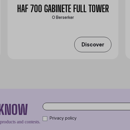
HAF 700 GABINETE FULL TOWER
O Berserker
Discover
O KNOW
Privacy policy
 products and contests.