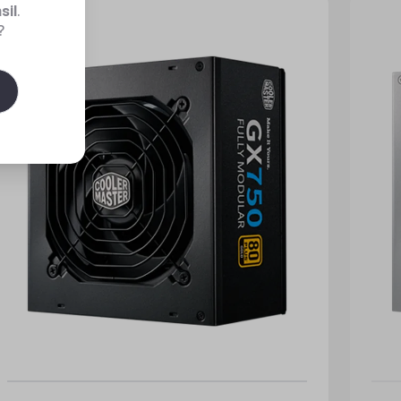
sil
.
?