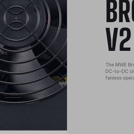
BR
V2
The MWE Bron
DC-to-DC cir
fanless oper