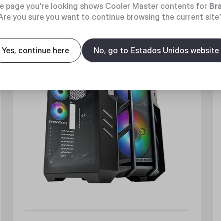
e page you're looking shows Cooler Master contents for
Bra
Are you sure you want to continue browsing the current site
Yes, continue here
No, go to Estados Unidos website