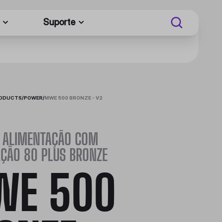
Suporte
RODUCTS
/
POWER
/
MWE 500 BRONZE - V2
E ALIMENTAÇÃO COM
AÇÃO 80 PLUS BRONZE
E 500