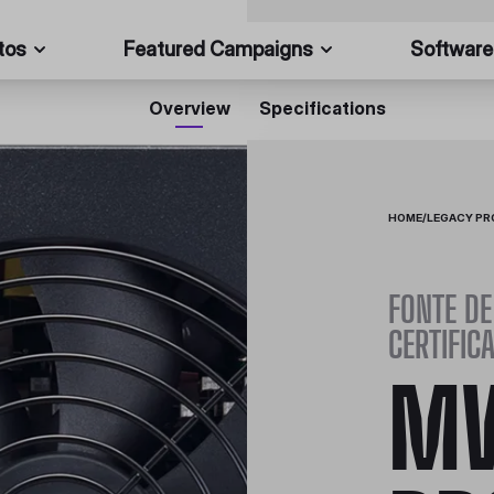
tos
Featured Campaigns
Software
Overview
Specifications
HOME
/
LEGACY P
FONTE D
CERTIFIC
MW