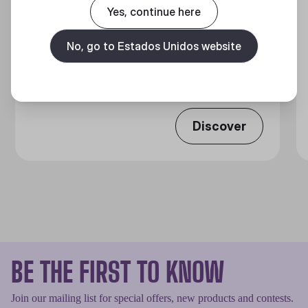
Yes, continue here
GX GOLD 650 FULL MODULAR
No, go to Estados Unidos website
Full Modular 80 Plus Gold ATX Power Supply Unit
Discover
BE THE FIRST TO KNOW
Join our mailing list for special offers, new products and contests.