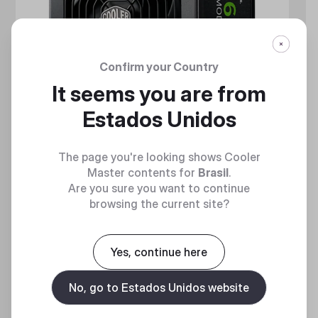
Confirm your Country
It seems you are from
Estados Unidos
The page you're looking shows Cooler
Master contents for
Brasil
.
Are you sure you want to continue
GX GOLD 650 FULL MODULAR
browsing the current site?
Full Modular 80 Plus Gold ATX Power Supply Unit
Yes, continue here
No, go to Estados Unidos website
Discover